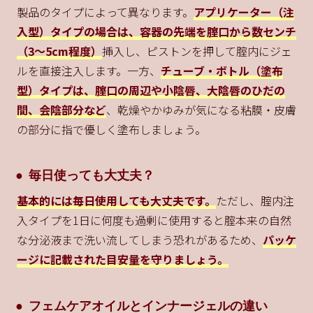
製品のタイプによって異なります。
アプリケーター（注
入型）タイプの場合は、容器の先端を腟口から数センチ
（3〜5cm程度）
挿入し、ピストンを押して腟内にジェ
ルを直接注入します。一方、
チューブ・ボトル（塗布
型）タイプは、腟口の周辺や小陰唇、大陰唇のひだの
間、会陰部分など
、乾燥やかゆみが気になる粘膜・皮膚
の部分に指で優しく塗布しましょう。
毎日使っても大丈夫？
基本的には毎日使用しても大丈夫です。
ただし、腟内注
入タイプを1日に何度も過剰に使用すると腟本来の自然
な分泌液まで洗い流してしまう恐れがあるため、
パッケ
ージに記載された目安量を守りましょう。
フェムケアオイルとインナージェルの違い