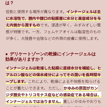
は？
役割と使用する場所が異なります。
インナージェルは主
に水溶性で、腟内や腟口の粘膜層に水分と美容成分を与
え内側から潤すもの
です。浸透が早く、みずみずしい質
感が特徴です。一方、フェムケアオイルは脂溶性のもの
が多く、大陰唇や会陰などの外側の皮膚に使用します。
デリケートゾーンの乾燥にインナージェルは
効果がありますか？
インナージェルは乾燥した粘膜に直接水分を補給し、ヒ
アルロン酸などの保水成分によってその潤いを長時間キ
ープします。
これにより、乾燥による不快感を和らげる
ことが着たいできます。 ただし、
かゆみの原因がカン
ジダ腟炎やトリコモナス症などの感染症である場合は、
インナージェルでは治りません。
激しいかゆみやおりも