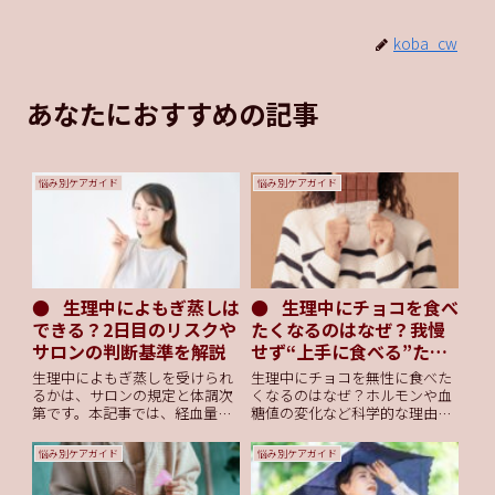
koba_cw
あなたにおすすめの記事
悩み別ケアガイド
悩み別ケアガイド
生理中によもぎ蒸しは
生理中にチョコを食べ
できる？2日目のリスクや
たくなるのはなぜ？我慢
サロンの判断基準を解説
せず“上手に食べる”ため
の科学的アプローチ
生理中によもぎ蒸しを受けられ
生理中にチョコを無性に食べた
るかは、サロンの規定と体調次
くなるのはなぜ？ホルモンや血
第です。本記事では、経血量が
糖値の変化など科学的な理由を
多い2日目のリスクや貧血への
解説。我慢せず上手にチョコと
注意点、サロンが「不可」とす
付き合う方法も紹介します。
悩み別ケアガイド
悩み別ケアガイド
る理由、終わりかけに受ける際
の対策を詳しく解説します。