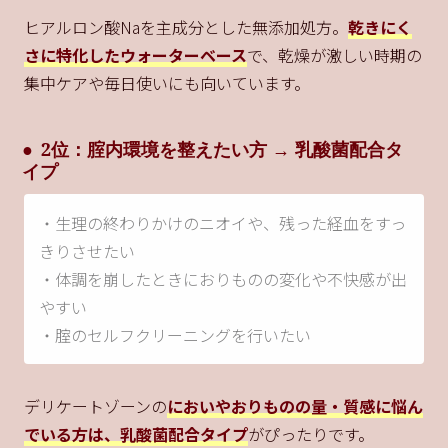
ヒアルロン酸Naを主成分とした無添加処方。
乾きにく
さに特化したウォーターベース
で、乾燥が激しい時期の
集中ケアや毎日使いにも向いています。
2位：腟内環境を整えたい方 → 乳酸菌配合タ
イプ
・生理の終わりかけのニオイや、残った経血をすっ
きりさせたい
・体調を崩したときにおりものの変化や不快感が出
やすい
・腟のセルフクリーニングを行いたい
デリケートゾーンの
においやおりものの量・質感に悩ん
でいる方は、乳酸菌配合タイプ
がぴったりです。