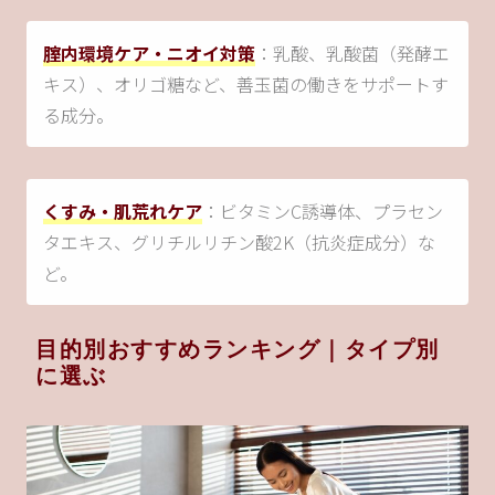
腟内環境ケア・ニオイ対策
：乳酸、乳酸菌（発酵エ
キス）、オリゴ糖など、善玉菌の働きをサポートす
る成分。
くすみ・肌荒れケア
：ビタミンC誘導体、プラセン
タエキス、グリチルリチン酸2K（抗炎症成分）な
ど。
目的別おすすめランキング｜タイプ別
に選ぶ