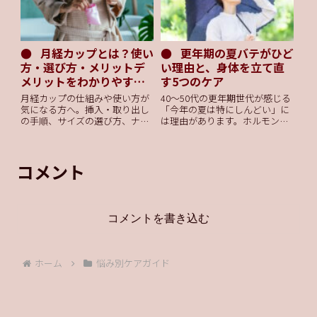
「予約日に生理が重なった」と
悩む方は必読です。
月経カップとは？使い
更年期の夏バテがひど
方・選び方・メリットデ
い理由と、身体を立て直
メリットをわかりやすく
す5つのケア
解説
月経カップの仕組みや使い方が
40〜50代の更年期世代が感じる
気になる方へ。挿入・取り出し
「今年の夏は特にしんどい」に
の手順、サイズの選び方、ナプ
は理由があります。ホルモン低
キン・タンポンとの違いまで初
下による自律神経の乱れが根本
心者にもわかりやすく解説しま
原因。食事・冷房・フェムケア
す。快適な生理期間を過ごした
まで、今すぐできる5つのセルフ
い方はぜひ参考にしてくださ
ケアを医学的視点から解説しま
コメント
い。
す。
コメントを書き込む
ホーム
悩み別ケアガイド