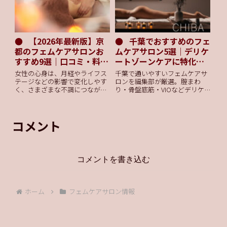
点まで、安心して通うための情
報を網羅。
【2026年最新版】京
千葉でおすすめのフェ
都のフェムケアサロンお
ムケアサロン5選｜デリケ
すすめ9選｜口コミ・料
ートゾーンケアに特化し
金・効果まとめ
た専門店を紹介
女性の心身は、月経やライフス
千葉で通いやすいフェムケアサ
テージなどの影響で変化しやす
ロンを編集部が厳選。腟まわ
く、さまざまな不調につながる
り・骨盤底筋・VIOなどデリケ
ことも少なくありません。近年
ートゾーンのケアに特化し、完
は、自分ひとりで悩みを抱えず
全個室や女性スタッフ在籍、駅
に相談したり、「仕方がないも
近、営業時間、価格目安など選
のだから」と諦めず自分自身で
び方のチェックポイントを解
コメント
ケアをしたりする重要性も広ま
説。さらに口コミ傾向や主な施
ってきました。フ...
術メニューを比較し、おすすめ
5選を一覧で紹介。初めてでも
選びやすい構成で安心、迷わな
コメントを書き込む
い比較表や詳しいQ&Aも掲載。
ホーム
フェムケアサロン情報