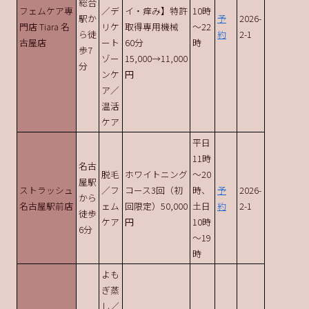
総合
フェムケア専
／デ
イ・痒み】特許
10時
駅か
予
2026-
門店 Tiara 名
リケ
取得専用機械
～22
ら徒
約
2-1
古屋店
ート
60分
時
歩7
ゾー
15,000→11,000
分
ンケ
円
ア／
温活
ケア
平日
11時
名古
脱毛
ホワイトニング
～20
屋駅
ストラッシュ
／フ
コース3回（初
時、
予
2026-
から
名古屋駅前店
ェム
回限定）50,000
土日
約
2-1
徒歩
ケア
円
10時
6分
～19
時
よも
ぎ蒸
し／