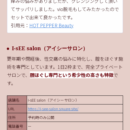
痒みの悩みがありましたが、クレンジングして頂い
てサッパリしました。vio脱毛もしてみたかったので
セットで出来て良かったです。
引用元：
HOT PEPPER Beauty
I-sEE salon（アイシーサロン）
更年期や閉経後、性交痛の悩みに特化し、腟をほぐす施
術を専門としています。1日2枠まで、完全プライベート
サロンで、
腟ほぐし専門という希少性の高さも特徴
で
す。
店舗名
I-sEE salon（アイシーサロン）
URL
https://i-see-salon.square.site/
住所
予約時のみ公開
電話番号
ー