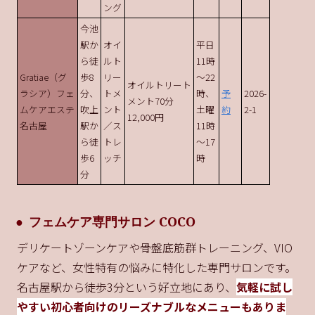
ング
今池
駅か
オイ
平日
ら徒
ルト
11時
Gratiae（グ
歩8
リー
～22
オイルトリート
ラシア）フェ
分、
トメ
時、
予
2026-
メント70分
ムケアエステ
吹上
ント
土曜
約
2-1
12,000円
名古屋
駅か
／ス
11時
ら徒
トレ
～17
歩6
ッチ
時
分
フェムケア専門サロン COCO
デリケートゾーンケアや骨盤底筋群トレーニング、VIO
ケアなど、女性特有の悩みに特化した専門サロンです。
名古屋駅から徒歩3分という好立地にあり、
気軽に試し
やすい初心者向けのリーズナブルなメニューもありま