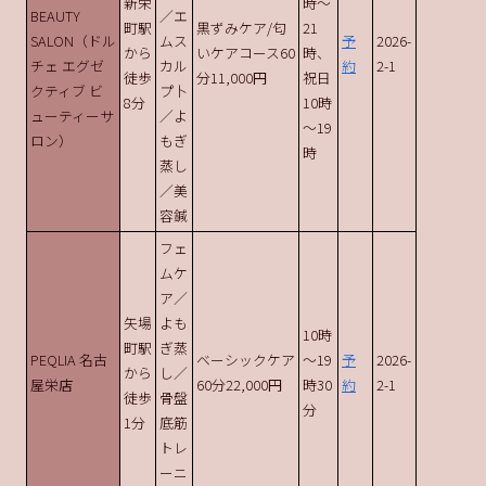
新栄
時～
BEAUTY
／エ
町駅
黒ずみケア/匂
21
SALON（ドル
ムス
予
2026-
から
いケアコース60
時、
チェ エグゼ
カル
約
2-1
徒歩
分11,000円
祝日
クティブ ビ
プ卜
8分
10時
ューティーサ
／よ
～19
ロン）
もぎ
時
蒸し
／美
容鍼
フェ
ムケ
ア／
矢場
よも
10時
町駅
ぎ蒸
PEQLIA 名古
ベーシックケア
～19
予
2026-
から
し／
屋栄店
60分22,000円
時30
約
2-1
徒歩
骨盤
分
1分
底筋
トレ
ーニ