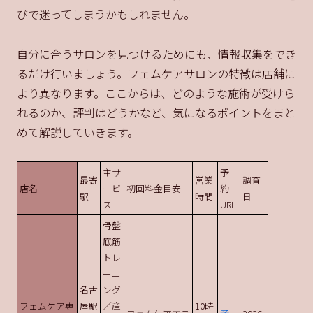
びで迷ってしまうかもしれません。
自分に合うサロンを見つけるためにも、情報収集をでき
るだけ行いましょう。フェムケアサロンの特徴は店舗に
より異なります。ここからは、どのような施術が受けら
れるのか、評判はどうかなど、気になるポイントをまと
めて解説していきます。
主サ
予
最寄
営業
調査
店名
ービ
初回料金目安
約
駅
時間
日
ス
URL
骨盤
底筋
トレ
ーニ
名古
ング
フェムケア専
屋駅
／産
10時