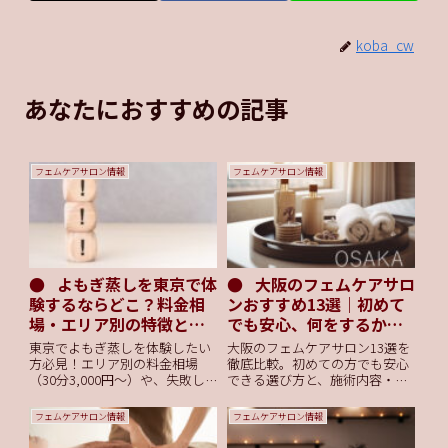
koba_cw
あなたにおすすめの記事
フェムケアサロン情報
フェムケアサロン情報
よもぎ蒸しを東京で体
大阪のフェムケアサロ
験するならどこ？料金相
ンおすすめ13選｜初めて
場・エリア別の特徴と注
でも安心、何をするか分
意点
かる完全ガイド【2026
東京でよもぎ蒸しを体験したい
大阪のフェムケアサロン13選を
年】
方必見！エリア別の料金相場
徹底比較。初めての方でも安心
（30分3,000円〜）や、失敗し
できる選び方と、施術内容・料
ないサロン選びの5つの基準を
金・アクセスをまとめました。
詳しく解説します。新宿・渋
デリケートゾーンのお悩みを相
フェムケアサロン情報
フェムケアサロン情報
谷・銀座の人気店紹介や、生理
談できるサロン探しに。
中の利用、アレルギー等の注意