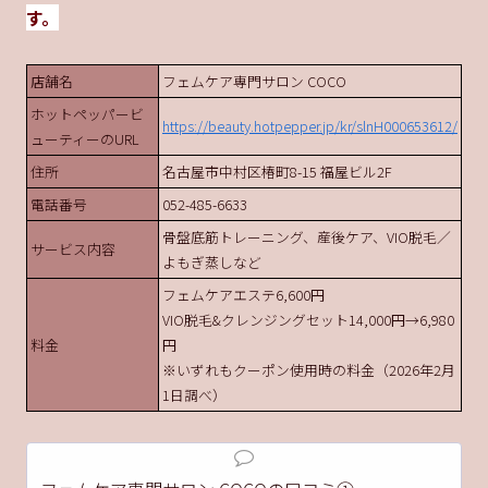
す。
店舗名
フェムケア専門サロン COCO
ホットペッパービ
https://beauty.hotpepper.jp/kr/slnH000653612/
ューティーのURL
住所
名古屋市中村区椿町8-15 福屋ビル2F
電話番号
052-485-6633
骨盤底筋トレーニング、産後ケア、VIO脱毛／
サービス内容
よもぎ蒸しなど
フェムケアエステ6,600円
VIO脱毛&クレンジングセット14,000円→6,980
料金
円
※いずれもクーポン使用時の料金（2026年2月
1日調べ）