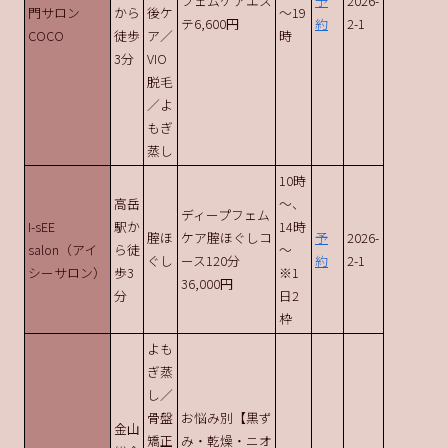
フェムケアエス
予
2026-
門サロン
から
後ケ
～19
テ6,600円
約
2-1
COCO
徒歩
ア／
時
3分
VIO
脱毛
／よ
もぎ
蒸し
10時
高岳
～、
ディープフェム
I-sEE
駅か
14時
腟ほ
ケア腟ほぐしコ
予
2026-
salon（アイ
ら徒
～
ぐし
ース120分
約
2-1
シーサロン）
歩3
※1
36,000円
分
日2
枠
よも
ぎ蒸
し／
骨盤
お悩み別【黒ず
金山
矯正
み・乾燥・ニオ