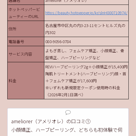
店舗名
ameliorer（アメリオレ）
ホットペッパービ
https://beauty.hotpepper.jp/kr/slnH000710974/
ューティーのURL
名古屋市中区丸の内3-23-11セントヒルズ丸の
住所
内302
電話番号
080-9056-0784
よもぎ蒸し、フェムケア矯正、小顔矯正、骨
サービス内容
盤矯正、ハーブピーリングなど
REVIハーブピーリング2g＋小顔矯正が15,400円
陶肌トリートメント(ハーブピーリング)顔・首
料金
＋フェムケア矯正が17,600円
※いずれも新規限定クーポン使用時の料金
（2026年2月1日調べ）
ameliorer（アメリオレ）の口コミ①
小顔矯正、ハーブピーリング、どちらも初体験で伺