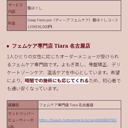
サービス
腟ほぐし
内容
Deep Femcare（ディープ フェムケア）膣ほぐしコース
料金
120分36,000円
フェムケア専門店 Tiara 名古屋店
1人ひとりの女性に応じたオーダーメニューが受けられ
るフェムケア専門店です。よもぎ蒸し、骨盤矯正、デリ
ケートゾーンケア、温活ケアを中心としています。希望
により、
暗闇での施術にも応じてくれる
ため、初心者で
も通い安くなっています。
店舗名
フェムケア専門店 Tiara 名古屋店
ホットペッパー
ビューティーの
https://beauty.hotpepper.jp/kr/slnH000680760/
URL