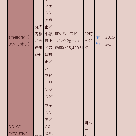
フェ
ムケ
ア矯
丸の
正／
内駅
小顔
REVIハーブピー
12時
ameliorer（
予
2026-
から
矯正
リング2g＋小
～21
アメリオレ）
約
2-1
徒歩
／骨
顔矯正15,400円
時
4分
盤矯
正／
ハー
ブピ
ーリ
ング
など
フェ
ムケ
ア／
月～
DOLCE
VIO
土11
EXECUTIVE
脱毛