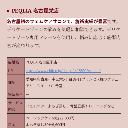
PEQLIA 名古屋栄店
名古屋初のフェムケアサロンで、施術実績が豊富
です。
デリケートゾーンの悩みを気軽に相談できます。デリケ
ートゾーン専用マシーンを使用し、悩みに応じて施術内
容が変わります。
店舗名
PEQLIA 名古屋栄店
URL
https://www.ekiten.jp/shop_14155919/menu/
愛知県名古屋市中区栄5丁目18-11プリンセス姫ラグジュ
住所
アリースイート8L号室
電話番号
ー
サービス
フェムケア、よもぎ蒸し、骨盤底筋トレーニングなど
内容
ベーシックケア60分22,000円
料金
よもぎ蒸し30分6,600円