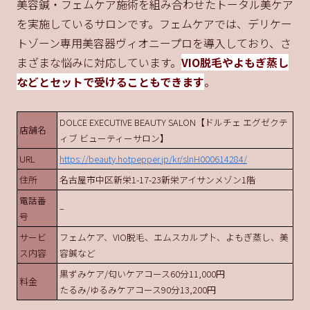
美容鍼・フェムケア施術を組み合わせたトータル美ケア
を実施しているサロンです。フェムケアでは、デリケー
トゾーン専用美容器ヴィオニープロを導入しており、さ
まざまな悩みに対応しています。
VIO脱毛やよもぎ蒸し
などとセットで受けることもできます
。
DOLCE EXECUTIVE BEAUTY SALON【ドルチェ エグゼクテ
店舗名
ィブ ビューティーサロン】
URL
https://beauty.hotpepper.jp/kr/slnH000614284/
住所
名古屋市中区新栄1-17-23新栄アイサンメゾン1階
電話番
–
号
サービ
フェムケア、VIO脱毛、エムスカルプ卜、よもぎ蒸し、美
ス内容
容鍼など
黒ずみケア/匂いケアコース60分11,000円
料金
たるみ/ゆるみケアコース90分13,200円