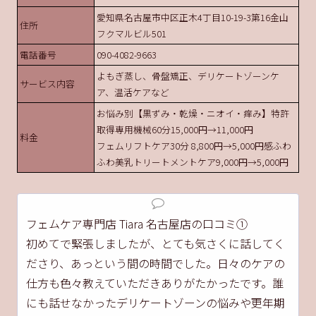
愛知県名古屋市中区正木4丁目10-19-3第16金山
住所
フクマルビル501
電話番号
090-4082-9663
よもぎ蒸し、骨盤矯正、デリケートゾーンケ
サービス内容
ア、温活ケアなど
お悩み別【黒ずみ・乾燥・ニオイ・痒み】特許
取得専用機械60分15,000円→11,000円
料金
フェムリフトケア30分 8,800円→5,000円感ふわ
ふわ美乳トリートメントケア9,000円→5,000円
フェムケア専門店 Tiara 名古屋店の口コミ①
初めてで緊張しましたが、とても気さくに話してく
ださり、あっという間の時間でした。日々のケアの
仕方も色々教えていただきありがたかったです。誰
にも話せなかったデリケートゾーンの悩みや更年期